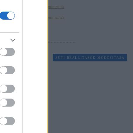
RSS 2.0
bejegyzések
,
kommentek
Atom
bejegyzések
,
kommentek
EGYÉB
SÜTI BEÁLLÍTÁSOK MÓDOSÍTÁSA