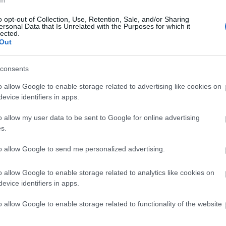
In
a busz hátuljában:
o opt-out of Collection, Use, Retention, Sale, and/or Sharing
 megyünk most?
ersonal Data that Is Unrelated with the Purposes for which it
lected.
Out
Tetszik
0
consents
t
o allow Google to enable storage related to advertising like cookies on
evice identifiers in apps.
 papagáj és zöldkakifa mag
o allow my user data to be sent to Google for online advertising
s.
to allow Google to send me personalized advertising.
o allow Google to enable storage related to analytics like cookies on
evice identifiers in apps.
o allow Google to enable storage related to functionality of the website