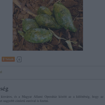
Tetszik
0
t
ség
 kisváros, és a Magyar Állami Operaház között az a különbség, hogy az 
et nagyobb címletű euróval is fizetni.