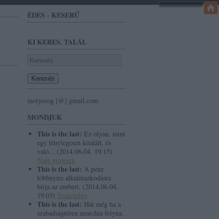
ÉDES - KESERŰ
KI KERES, TALÁL
motyorog [@] gmail.com
MONDJUK
This is the last:
Ez olyan, mint
egy ténylegesen kitalált, és
való...
(
2014.06.04. 19:15
)
Napi groteszk
This is the last:
A pénz
többnyire alkalmazkodásra
bírja az embert.
(
2014.06.04.
19:03
)
Szakember
This is the last:
Hát még ha a
szabadságtéren anarchia folyna.