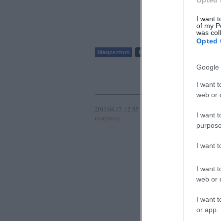
Opted 
Mindeközben 
I want t
Utas2: Hova
of my P
Utas3: Érdre.
was col
Opted 
Google 
4
kommen
I want t
web or d
2013.04.17. 12:55
Darált
I want t
motymoty
purpose
I want 
I want t
web or d
I want t
or app.