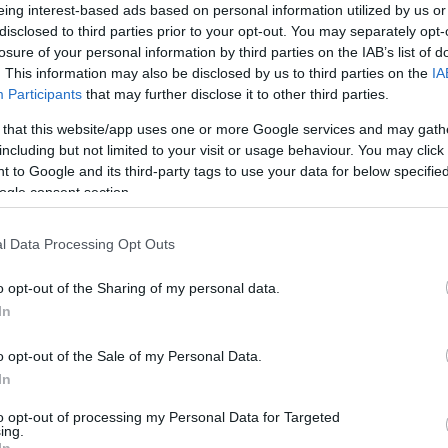
eing interest-based ads based on personal information utilized by us or
Tetszik
0
disclosed to third parties prior to your opt-out. You may separately opt-
losure of your personal information by third parties on the IAB’s list of
t
. This information may also be disclosed by us to third parties on the
IA
Participants
that may further disclose it to other third parties.
beidegződés
 that this website/app uses one or more Google services and may gath
including but not limited to your visit or usage behaviour. You may click 
épes vagyok azt álmodni, hogy otthon felejtettem a tesicuccomat.
 to Google and its third-party tags to use your data for below specifi
ogle consent section.
Tetszik
0
l Data Processing Opt Outs
t
o opt-out of the Sharing of my personal data.
In
agy a villamospótló autóbusz
o opt-out of the Sale of my Personal Data.
ést, megáll az Alkotmány utcánál?
In
llvonogatva
: Gondolom igen. De fogalmam sincs, nem vagyok idevalósi.
to opt-out of processing my Personal Data for Targeted
ing.