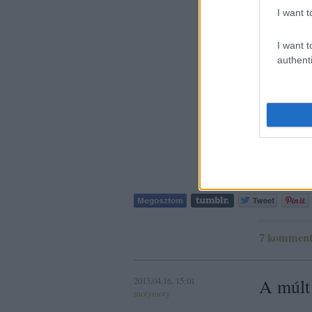
I want t
I want t
authenti
7
kommen
2013.04.16. 15:01
A múlt
motymoty