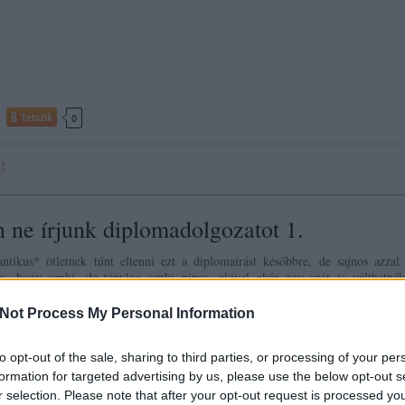
Tetszik
0
!
 ne írjunk diplomadolgozatot 1.
tikus* ötletnek tűnt eltenni ezt a diplomaírást későbbre, de sajnos azzal k
, hogy senki, de tényleg senki nincs, akivel akár egy szót is válthatnék
. És így már nem is akkora öröm, és nem is annyira romantikus.
Not Process My Personal Information
to opt-out of the sale, sharing to third parties, or processing of your per
mint amikor az ember az élj a mának mozgalom keretében a kedvenc csokiját teszegeti addig, 
kacok
formation for targeted advertising by us, please use the below opt-out s
r selection. Please note that after your opt-out request is processed y