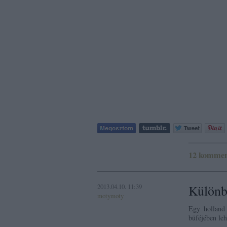
12
kommen
2013.04.10. 11:39
Különb
motymoty
Egy holland
büféjében leh